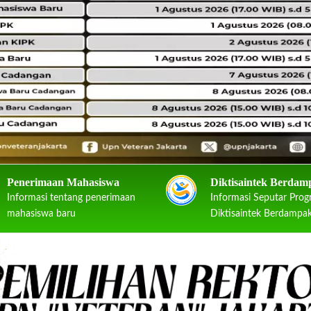
Penerimaan Mahasiswa
Diktisaintek Berdam
Informasi tentang penerimaan
Informasi Seputar Pro
mahasiswa baru
Diktisaintek Berdampa