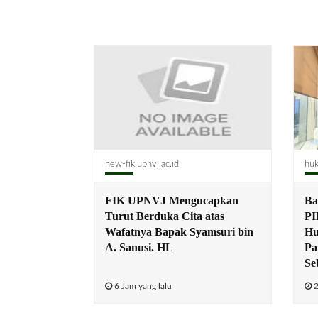
new-fik.upnvj.ac.id
huk
FIK UPNVJ Mengucapkan
Ba
Turut Berduka Cita atas
PI
Wafatnya Bapak Syamsuri bin
Hu
A. Sanusi. HL
Pa
Se
6 Jam yang lalu
2