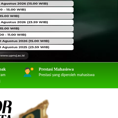
pak
Prestasi Mahasiswa
gram
Prestasi yang diperoleh mahasiswa
k